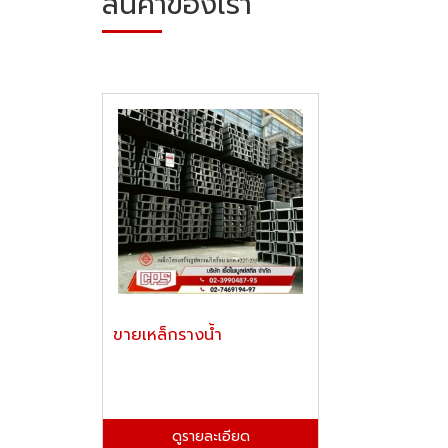
สินค้าของเรา
ขายเหล็กรางน้ำ
ดูรายละเอียด