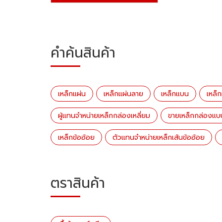
คำค้นสินค้า
เหล็กแผ่น
เหล็กแผ่นลาย
เหล็กแบน
เหล็
ผู้แทนจำหน่ายเหล็กกล่องเหลี่ยม
ขายเหล็กกล่องแบ
เหล็กข้ออ้อย
ตัวแทนจำหน่ายเหล็กเส้นข้ออ้อย
ตราสินค้า