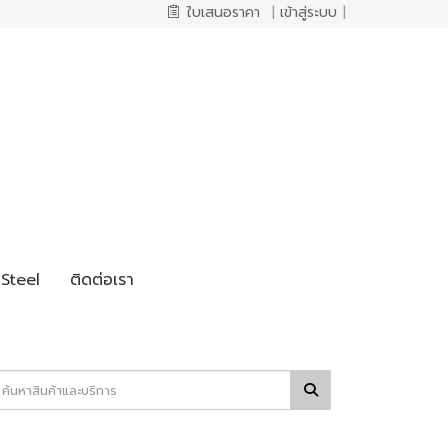
ใบเสนอราคา
|
เข้าสู่ระบบ
|
Steel
ติดต่อเรา