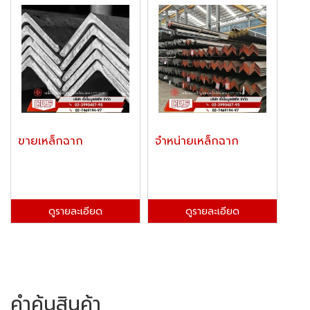
ขายเหล็กฉาก
จำหน่ายเหล็กฉาก
ดูรายละเอียด
ดูรายละเอียด
คำค้นสินค้า