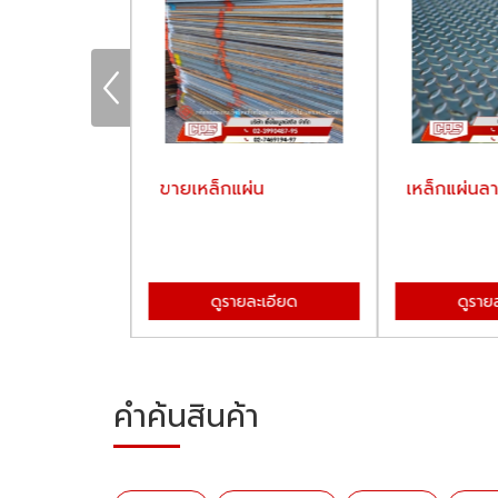
็กแผ่น
ขายเหล็กแผ่น
เหล็กแผ่นล
ละเอียด
ดูรายละเอียด
ดูราย
คำค้นสินค้า