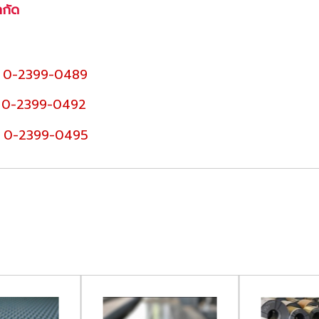
ำกัด
,
0-2399-0489
,
0-2399-0492
,
0-2399-0
495