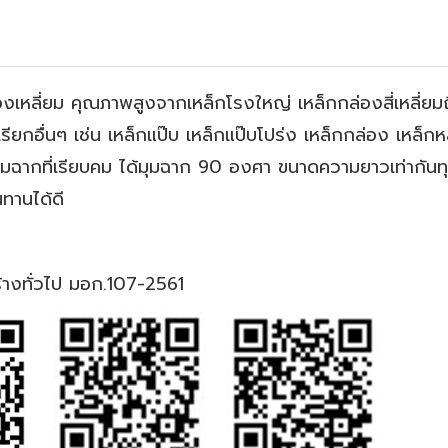
องเหลี่ยม คุณภาพสูงจากเหล็กโรงใหญ่ เหล็กกล่องสี่เหลี่ยมถ
ียกอื่นๆ เช่น เหล็กแป๊บ เหล็กแป๊บโปร่ง เหล็กกล่อง เหล็กห
ีมุมฉากที่เรียบคม ได้มุมฉาก 90 องศา ขนาดความยาวเท่ากันทุก
ทานได้ดี
ร้างทั่วไป มอก.107-2561