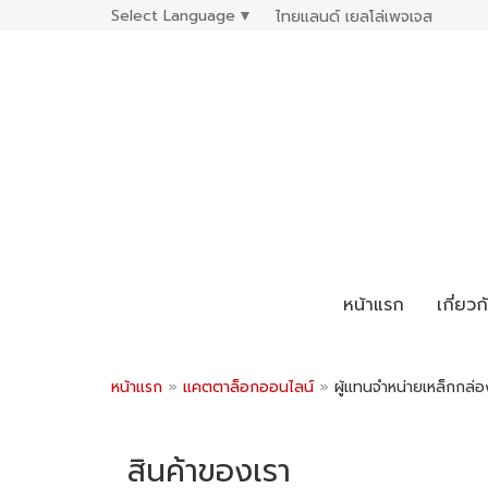
Select Language
▼
ไทยแลนด์ เยลโล่เพจเจส
หน้าแรก
เกี่ยวก
หน้าแรก
»
แคตตาล็อกออนไลน์
»
ผู้แทนจำหน่ายเหล็กกล่อ
สินค้าของเรา