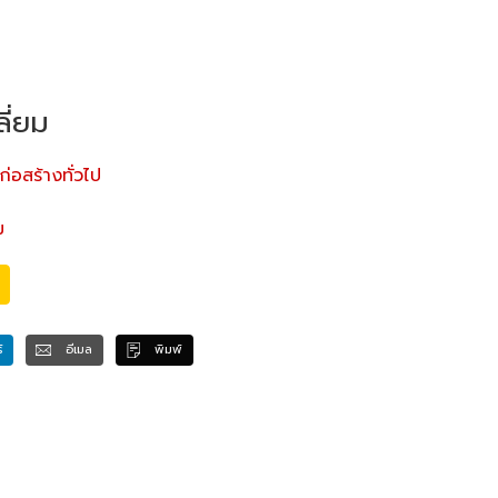
ี่ยม
ก่อสร้างทั่วไป
ม
์
อีเมล
พิมพ์