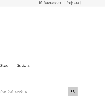
ใบเสนอราคา
|
เข้าสู่ระบบ
|
Steel
ติดต่อเรา