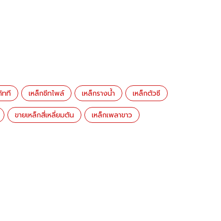
ัทที
เหล็กชีทไพล์
เหล็กรางน้ำ
เหล็กตัวซี
ขายเหล็กสี่เหลี่ยมตัน
เหล็กเพลาขาว