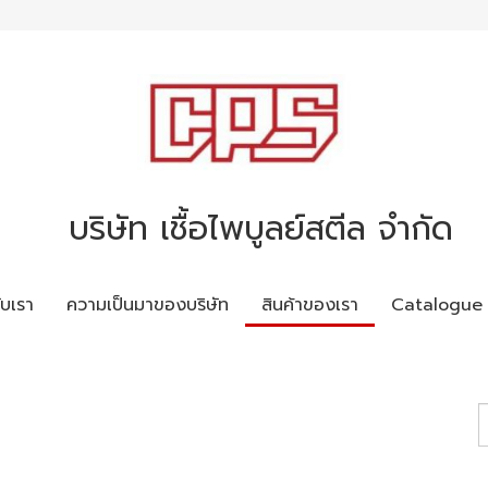
บริษัท เชื้อไพบูลย์สตีล จำกัด
ับเรา
ความเป็นมาของบริษัท
สินค้าของเรา
Catalogue 