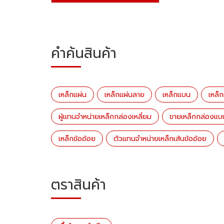
คำค้นสินค้า
เหล็กแผ่น
เหล็กแผ่นลาย
เหล็กแบน
เหล็
ผู้แทนจำหน่ายเหล็กกล่องเหลี่ยม
ขายเหล็กกล่องแบ
เหล็กข้ออ้อย
ตัวแทนจำหน่ายเหล็กเส้นข้ออ้อย
ตราสินค้า